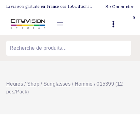
Skip
Livraison gratuite en France dès 150€ d'achat.
Se Connecter
to
0
content
Recherche
pour :
Heures
/
Shop
/
Sunglasses
/
Homme
/
015399 (12
pcs/Pack)