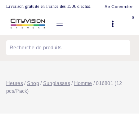
Skip
Livraison gratuite en France dès 150€ d'achat.
Se Connecter
to
0
content
Recherche
pour :
Heures
/
Shop
/
Sunglasses
/
Homme
/
016801 (12
pcs/Pack)