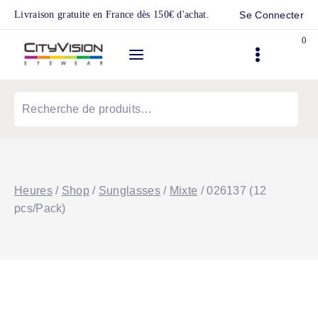
Skip
Livraison gratuite en France dès 150€ d'achat.
Se Connecter
to
0
content
Recherche
pour :
Heures
/
Shop
/
Sunglasses
/
Mixte
/
026137 (12
pcs/Pack)