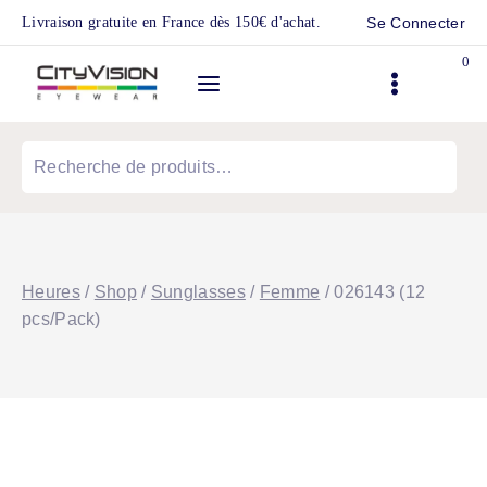
Skip
Livraison gratuite en France dès 150€ d'achat.
Se Connecter
to
0
content
Recherche
pour :
Heures
/
Shop
/
Sunglasses
/
Femme
/
026143 (12
pcs/Pack)