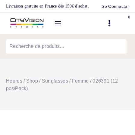
Skip
Livraison gratuite en France dès 150€ d'achat.
Se Connecter
to
0
content
Recherche
pour :
Heures
/
Shop
/
Sunglasses
/
Femme
/
026391 (12
pcs/Pack)