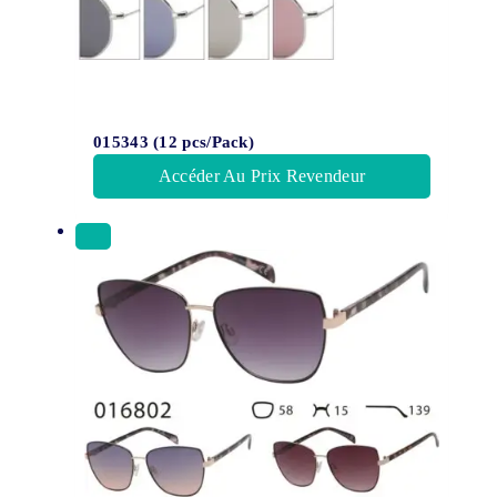
015343 (12 pcs/Pack)
Accéder Au Prix Revendeur