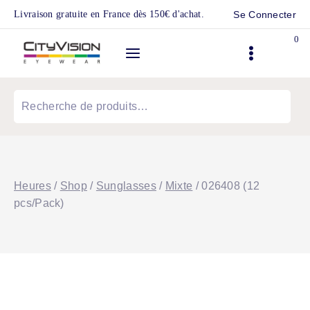
Skip
Livraison gratuite en France dès 150€ d'achat.
Se Connecter
to
0
content
Recherche
pour :
Heures
/
Shop
/
Sunglasses
/
Mixte
/
026408 (12
pcs/Pack)