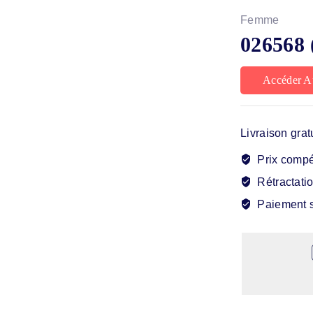
Femme
026568 
Accéder A
Livraison grat
Prix compét
Rétractatio
Paiement s