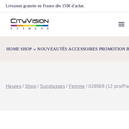
Skip
Livraison gratuite en France dès 150€ d'achat.
to
content
HOME
SHOP
NOUVEAUTÉS
ACCESSOIRES
PROMOTION
Heures
/
Shop
/
Sunglasses
/
Femme
/
026568 (12 pcs/Pa