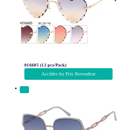
016605 (12 pcs/Pack)
Accéder Au Prix Revendeur