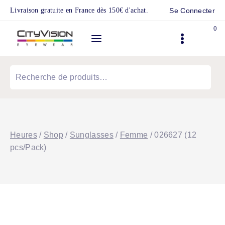
Skip
Livraison gratuite en France dès 150€ d'achat.
Se Connecter
to
0
content
Recherche
pour :
Heures
/
Shop
/
Sunglasses
/
Femme
/
026627 (12
pcs/Pack)