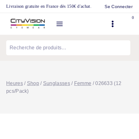
Skip
Livraison gratuite en France dès 150€ d'achat.
Se Connecter
to
0
content
Recherche
pour :
Heures
/
Shop
/
Sunglasses
/
Femme
/
026633 (12
pcs/Pack)