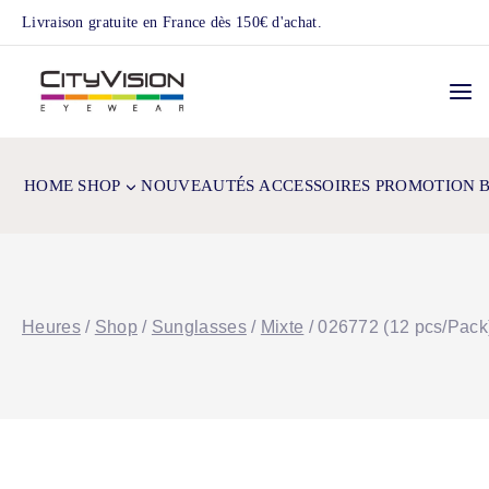
Skip
Livraison gratuite en France dès 150€ d'achat.
to
content
HOME
SHOP
NOUVEAUTÉS
ACCESSOIRES
PROMOTION
Heures
/
Shop
/
Sunglasses
/
Mixte
/
026772 (12 pcs/Pack