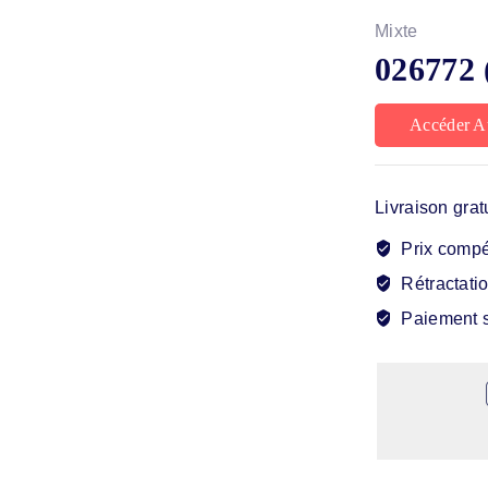
Mixte
026772 
Accéder A
Livraison grat
Prix compét
Rétractatio
Paiement s