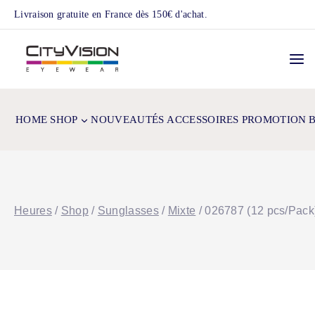
Skip
Livraison gratuite en France dès 150€ d'achat.
to
content
HOME
SHOP
NOUVEAUTÉS
ACCESSOIRES
PROMOTION
Heures
/
Shop
/
Sunglasses
/
Mixte
/
026787 (12 pcs/Pack