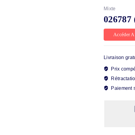
Mixte
026787 
Accéder A
Livraison grat
Prix compét
Rétractatio
Paiement s