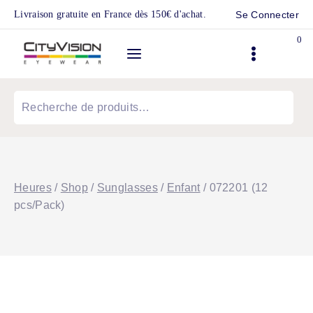
Skip
Livraison gratuite en France dès 150€ d'achat.
Se Connecter
to
0
content
Recherche
pour :
Heures
/
Shop
/
Sunglasses
/
Enfant
/
072201 (12
pcs/Pack)