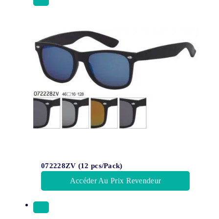
072228ZV (12 pcs/Pack)
Accéder Au Prix Revendeur