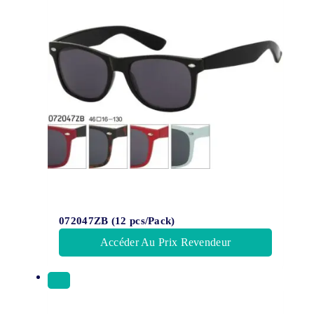
072047ZB (12 pcs/Pack)
Accéder Au Prix Revendeur