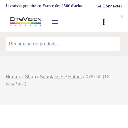
Skip
Livraison gratuite en France dès 150€ d'achat.
Se Connecter
to
0
content
Recherche
pour :
Heures
/
Shop
/
Sunglasses
/
Enfant
/
078150 (12
pcs/Pack)