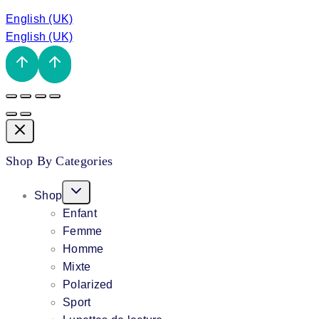
English (UK)
English (UK)
Shop By Categories
Toggle
Shop
Child
Enfant
Menu
Femme
Homme
Mixte
Polarized
Sport