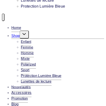
Lunettes de lecture
Protection Lumière Bleue
Home
Toggle
Shop
Child
Enfant
Menu
Femme
Homme
Mixte
Polarized
Sport
Protection Lumière Bleue
Lunettes de lecture
Nouveautés
Accessoires
Promotion
Blog