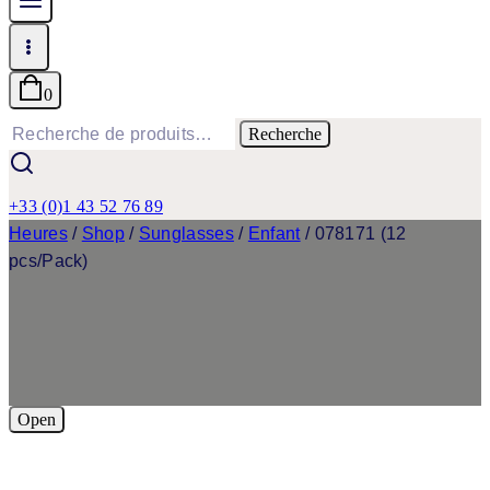
0
Recherche
Recherche
pour :
+33 (0)1 43 52 76 89
Heures
/
Shop
/
Sunglasses
/
Enfant
/
078171 (12
pcs/Pack)
Open