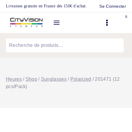
Skip
Livraison gratuite en France dès 150€ d'achat.
Se Connecter
to
0
content
Recherche
pour :
Heures
/
Shop
/
Sunglasses
/
Polarized
/
201471 (12
pcs/Pack)