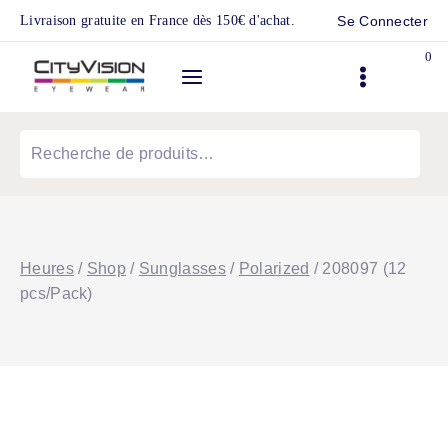
Skip
Livraison gratuite en France dès 150€ d'achat.
Se Connecter
to
0
content
Recherche
pour :
Heures
/
Shop
/
Sunglasses
/
Polarized
/
208097 (12
pcs/Pack)