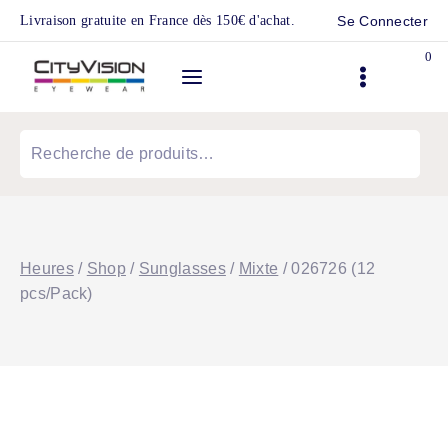
Skip
Livraison gratuite en France dès 150€ d'achat.
Se Connecter
to
0
content
Recherche
pour :
Heures
/
Shop
/
Sunglasses
/
Mixte
/
026726 (12
pcs/Pack)