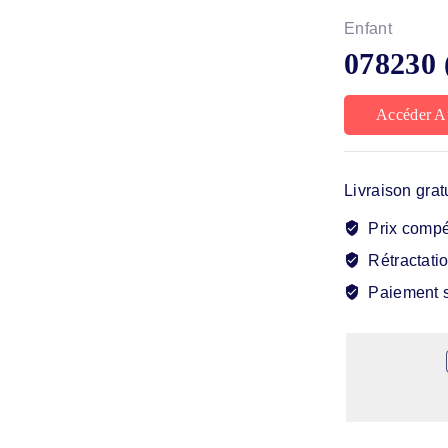
Enfant
078230 
Accéder A
Livraison grat
Prix compét
Rétractatio
Paiement s