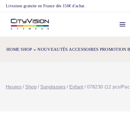
Skip
Livraison gratuite en France dès 150€ d'achat.
to
content
HOME
SHOP
NOUVEAUTÉS
ACCESSOIRES
PROMOTION
Heures
/
Shop
/
Sunglasses
/
Enfant
/
078230 (12 pcs/Pac