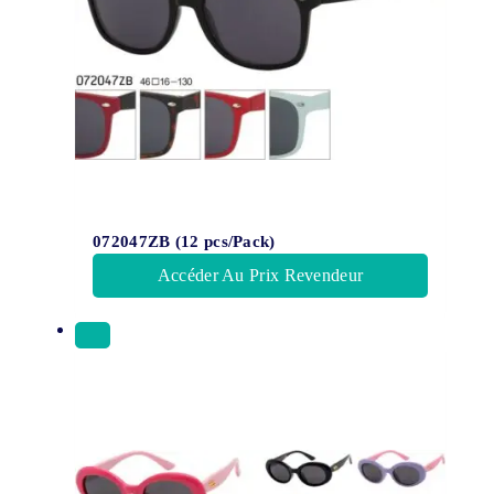
072047ZB (12 pcs/Pack)
Accéder Au Prix Revendeur