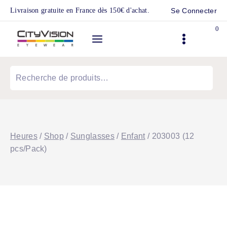
Skip
Livraison gratuite en France dès 150€ d'achat.
Se Connecter
to
0
content
Recherche
pour :
Heures
/
Shop
/
Sunglasses
/
Enfant
/
203003 (12
pcs/Pack)