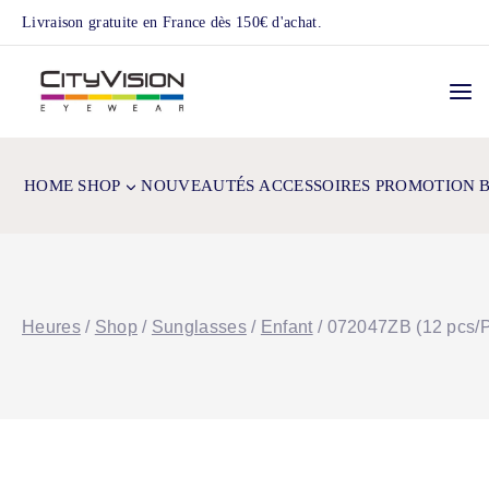
Skip
Livraison gratuite en France dès 150€ d'achat.
to
content
HOME
SHOP
NOUVEAUTÉS
ACCESSOIRES
PROMOTION
Heures
/
Shop
/
Sunglasses
/
Enfant
/
072047ZB (12 pcs/