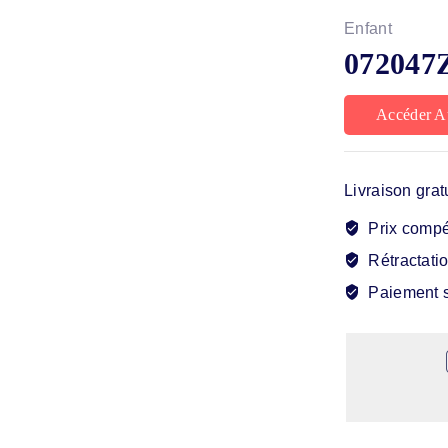
Enfant
072047Z
Accéder A
Livraison grat
Prix compét
Rétractatio
Paiement s